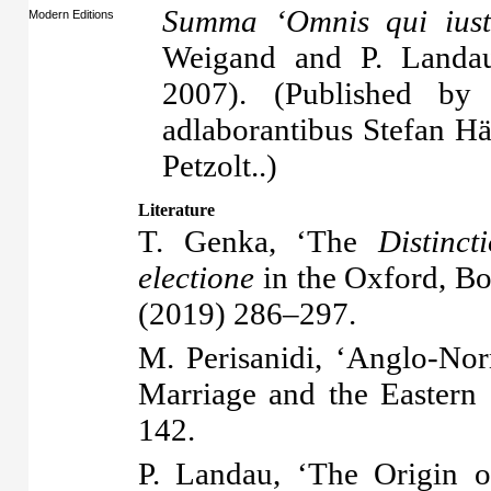
Summa ‘Omnis qui iuste 
Modern Editions
Weigand and P. Landau
2007). (Published by B
adlaborantibus Stefan Hä
Petzolt..)
Literature
T. Genka, ‘The
Distinc
electione
in the Oxford, B
(2019) 286–297.
M. Perisanidi, ‘Anglo-No
Marriage and the Easter
142.
P. Landau, ‘The Origin 