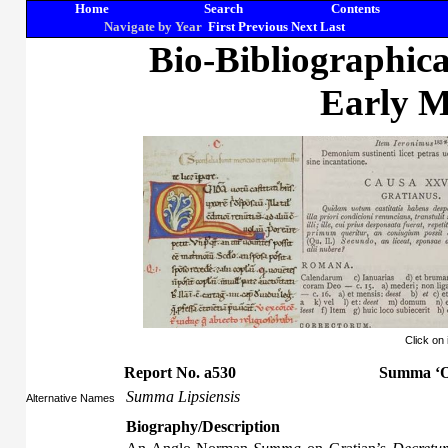
Home
Search
Contents
Navigate by Year
First
Previous
Next
Last
Bio-Bibliographic
Early M
Click on
Report No. a530
Summa ‘Om
Summa Lipsiensis
Alternative Names
Biography/Description