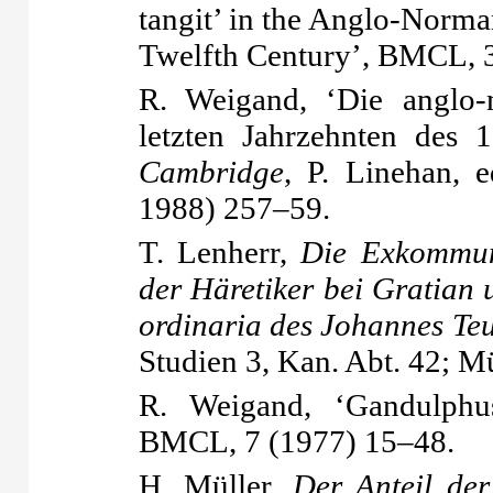
tangit’ in the Anglo-Norm
Twelfth Century’, BMCL, 
R. Weigand, ‘Die anglo-
letzten Jahrzehnten des 
Cambridge
, P. Linehan, 
1988) 257–59.
T. Lenherr,
Die Exkommun
der Häretiker bei Gratian 
ordinaria des Johannes Te
Studien 3, Kan. Abt. 42; 
R. Weigand, ‘Gandulphus
BMCL, 7 (1977) 15–48.
H. Müller,
Der Anteil de