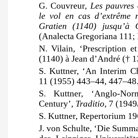
G. Couvreur,
Les pauvres 
le vol en cas d’extrême 
Gratien (1140) jusqu’à
(Analecta Gregoriana 111;
N. Vilain, ‘Prescription 
(1140) à Jean d’André († 
S. Kuttner, ‘An Interim C
11 (1955) 443–44, 447–48
S. Kuttner, ‘Anglo-Nor
Century’,
Traditio
, 7 (194
S. Kuttner,
Repertorium
19
J. von Schulte, ‘Die Summa