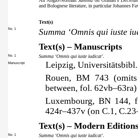
An Anglo-Norman
Summa
on Gratian’s
Decretu
and Bolognese literature, in particular Johannes Fa
Text(s)
No. 1
Summa ‘Omnis qui iuste iu
Text(s) – Manuscripts
No. 1
Summa ‘Omnis qui iuste iudicat’
.
Leipzig, Universitätsbibl
Manuscript
Rouen, BM 743 (omits 
between, fol. 62vb–63ra)
Luxembourg, BN 144, fo
424r–437v (on C.1, C.23–
Text(s) – Modern Edition
No. 1
Summa ‘Omnis qui iuste iudicat’
.