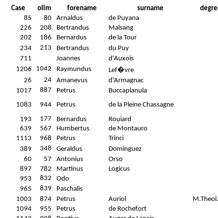
Case
olim
forename
surname
degre
85
80
Arnaldus
de Puyana
226
208
Bertrandus
Malsang
202
186
Bernardus
de la Tour
213
234
Bertrandus
du Puy
711
Joannes
d'Auxois
1042
1206
Raymundus
Lef�vre
24
26
Amanevus
d'Armagnac
887
1017
Petrus
Buccaplanula
1083
944
Petrus
de la Pleine Chassagne
177
193
Bernardus
Rouiard
639
567
Humbertus
de Montauro
1113
968
Petrus
Trinci
348
389
Geraldus
Dominguez
60
57
Antonius
Orso
897
782
Martinus
Logicus
832
953
Odo
839
965
Paschalis
1003
874
Petrus
Auriol
M.Theol
1094
955
Petrus
de Rochefort