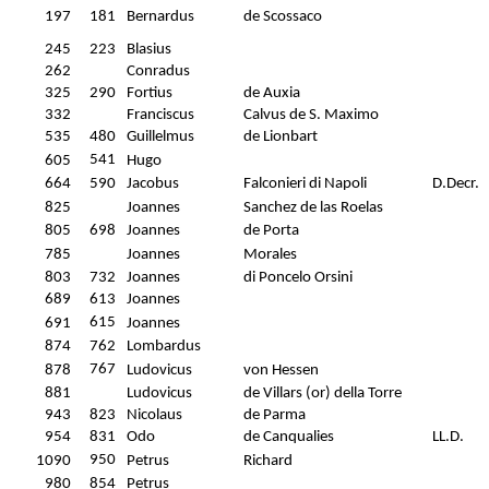
197
181
Bernardus
de Scossaco
245
223
Blasius
262
Conradus
325
290
Fortius
de Auxia
332
Franciscus
Calvus de S. Maximo
535
480
Guillelmus
de Lionbart
541
605
Hugo
664
590
Jacobus
Falconieri di Napoli
D.Decr.
825
Joannes
Sanchez de las Roelas
805
698
Joannes
de Porta
785
Joannes
Morales
803
732
Joannes
di Poncelo Orsini
689
613
Joannes
615
691
Joannes
874
762
Lombardus
767
878
Ludovicus
von Hessen
881
Ludovicus
de Villars (or) della Torre
943
823
Nicolaus
de Parma
954
831
Odo
de Canqualies
LL.D.
950
1090
Petrus
Richard
980
854
Petrus