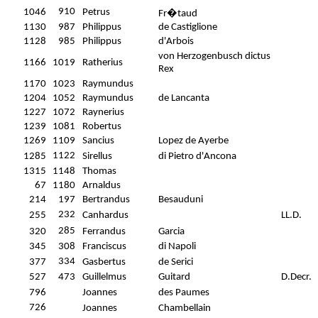
910
1046
Petrus
Fr�taud
1130
987
Philippus
de Castiglione
1128
985
Philippus
d'Arbois
von Herzogenbusch dictus
1166
1019
Ratherius
Rex
1170
1023
Raymundus
1204
1052
Raymundus
de Lancanta
1227
1072
Raynerius
1239
1081
Robertus
1269
1109
Sancius
Lopez de Ayerbe
1122
1285
Sirellus
di Pietro d'Ancona
1315
1148
Thomas
67
1180
Arnaldus
214
197
Bertrandus
Besauduni
232
255
Canhardus
LL.D.
285
320
Ferrandus
Garcia
345
308
Franciscus
di Napoli
334
377
Gasbertus
de Serici
527
473
Guillelmus
Guitard
D.Decr.
796
Joannes
des Paumes
726
Joannes
Chambellain