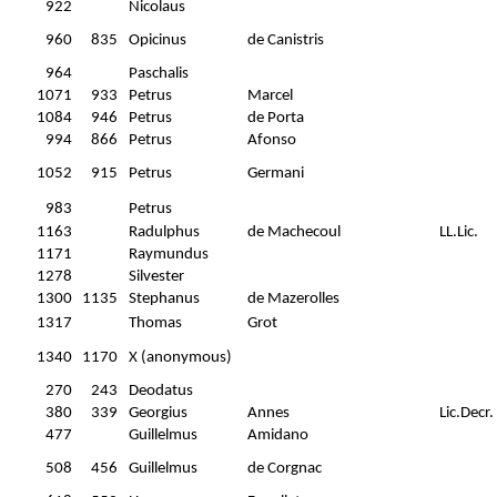
922
Nicolaus
960
835
Opicinus
de Canistris
964
Paschalis
1071
933
Petrus
Marcel
1084
946
Petrus
de Porta
994
866
Petrus
Afonso
1052
915
Petrus
Germani
983
Petrus
1163
Radulphus
de Machecoul
LL.Lic.
1171
Raymundus
1278
Silvester
1300
1135
Stephanus
de Mazerolles
1317
Thomas
Grot
1340
1170
X (anonymous)
270
243
Deodatus
380
339
Georgius
Annes
Lic.Decr.
477
Guillelmus
Amidano
508
456
Guillelmus
de Corgnac