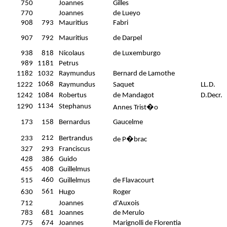
750
Joannes
Gilles
770
Joannes
de Lueyo
908
793
Mauritius
Fabri
907
792
Mauritius
de Darpel
938
818
Nicolaus
de Luxemburgo
989
1181
Petrus
1182
1032
Raymundus
Bernard de Lamothe
1068
1222
Raymundus
Saquet
LL.D.
1242
1084
Robertus
de Mandagot
D.Decr.
1134
1290
Stephanus
Annes Trist�o
173
158
Bernardus
Gaucelme
212
233
Bertrandus
de P�brac
327
293
Franciscus
428
386
Guido
455
408
Guillelmus
460
515
Guillelmus
de Flavacourt
561
630
Hugo
Roger
712
Joannes
d'Auxois
783
681
Joannes
de Merulo
775
674
Joannes
Marignolli de Florentia