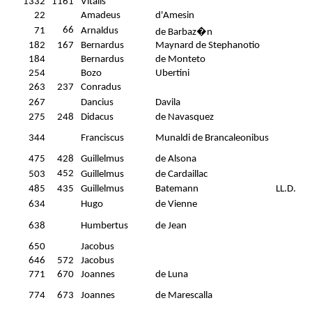
1332
1161
Vitalis
22
Amadeus
d'Amesin
66
71
Arnaldus
de Barbaz�n
182
167
Bernardus
Maynard de Stephanotio
184
Bernardus
de Monteto
254
Bozo
Ubertini
263
237
Conradus
267
Dancius
Davila
275
248
Didacus
de Navasquez
344
Franciscus
Munaldi de Brancaleonibus
475
428
Guillelmus
de Alsona
452
503
Guillelmus
de Cardaillac
485
435
Guillelmus
Batemann
LL.D.
634
Hugo
de Vienne
638
Humbertus
de Jean
650
Jacobus
646
572
Jacobus
771
670
Joannes
de Luna
774
673
Joannes
de Marescalla