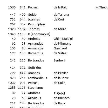
1080
941
Petrus
de la Palu
M.Theol
447
400
Guido
de Terrena
731
644
Joannes
de Cori
962
837
Pandulphus
1320
1152
Thomas
de Muro
1348
1185
X (anonymous)
40
40
Andreas
Ghini Malpigli
62
59
Armandus
de Mirmand
105
98
Aymericus
Guenaud
199
183
Bernardus
de Sistre
242
220
Bertrandus
Senherii
414
371
Goffridus
692
799
Joannes
de Perrier
873
761
Lombardinus
della Torre
1032
901
Petrus
de Colle
1288
1125
Stephanus
39
39
Andreas
Fr�dol
73
68
Arnaldus
de Brusaco
195
212
Bertrandus
de Baux