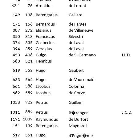
82.1
76
Arnaldus
de Lordat
149
138
Berengarius
Gaillard
171
156
Bernardus
de Farges
307
272
Eliziarius
de Villeneuve
350
313
Franciscus
Silvestri
374
335
Gasbertus
de Laval
394
359
Geraldus
de Laval
453
406
Guigo
de S. Germano
LL.D.
583
521
Henricus
619
553
Hugo
Gaubert
633
564
Hugo
de Vaucemain
588
661
Jacobus
Colonna
662
589
Jacobus
de Corvo
922
1058
Petrus
Guillem
882
1011
Petrus
J.C.D.
B�renger
1039
1191
Raymundus
de Durfort
151
139
Berengarius
Maynardi
617
551
Hugo
d'Engol�me