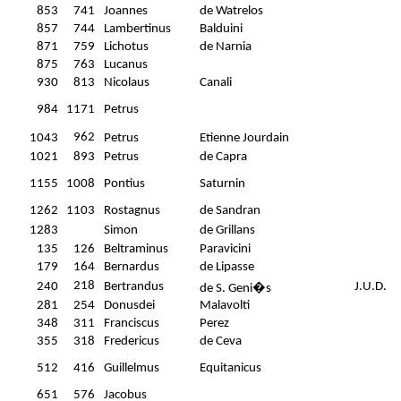
853
741
Joannes
de Watrelos
857
744
Lambertinus
Balduini
871
759
Lichotus
de Narnia
875
763
Lucanus
930
813
Nicolaus
Canali
984
1171
Petrus
962
1043
Petrus
Etienne Jourdain
1021
893
Petrus
de Capra
1155
1008
Pontius
Saturnin
1262
1103
Rostagnus
de Sandran
1283
Simon
de Grillans
135
126
Beltraminus
Paravicini
179
164
Bernardus
de Lipasse
218
240
Bertrandus
J.U.D.
de S. Geni�s
281
254
Donusdei
Malavolti
348
311
Franciscus
Perez
355
318
Fredericus
de Ceva
512
416
Guillelmus
Equitanicus
651
576
Jacobus