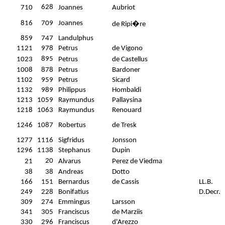
628
710
Joannes
Aubriot
816
709
Joannes
de Ripi�re
859
747
Landulphus
1121
978
Petrus
de Vigono
895
1023
Petrus
de Castellus
1008
878
Petrus
Bardoner
1102
959
Petrus
Sicard
1132
989
Philippus
Hombaldi
1213
1059
Raymundus
Pallaysina
1218
1063
Raymundus
Renouard
1246
1087
Robertus
de Tresk
1277
1116
Sigfridus
Jonsson
1296
1138
Stephanus
Dupin
20
21
Alvarus
Perez de Viedma
38
38
Andreas
Dotto
166
151
Bernardus
de Cassis
LL.B.
249
228
Bonifatius
D.Decr.
309
274
Emmingus
Larsson
341
305
Franciscus
de Marziis
330
296
Franciscus
d'Arezzo