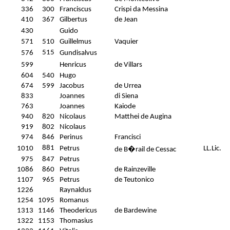
336
300
Franciscus
Crispi da Messina
410
367
Gilbertus
de Jean
430
Guido
571
510
Guillelmus
Vaquier
515
576
Gundisalvus
599
Henricus
de Villars
604
540
Hugo
674
599
Jacobus
de Urrea
833
Joannes
di Siena
763
Joannes
Kaiode
940
820
Nicolaus
Matthei de Augina
919
802
Nicolaus
974
846
Perinus
Francisci
881
1010
Petrus
LL.Lic.
de B�rail de Cessac
975
847
Petrus
1086
860
Petrus
de Rainzeville
1107
965
Petrus
de Teutonico
1226
Raynaldus
1254
1095
Romanus
1313
1146
Theodericus
de Bardewine
1322
1153
Thomasius