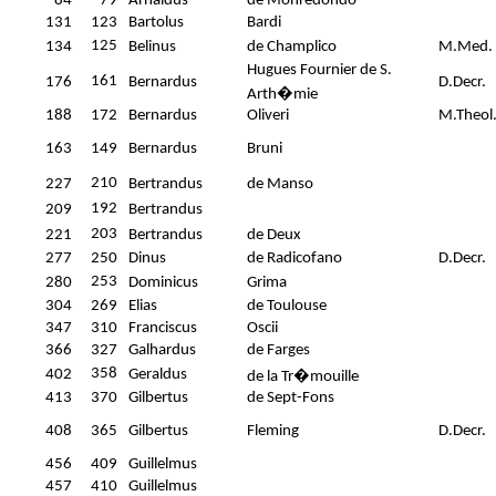
84
79
Arnaldus
de Monredondo
131
123
Bartolus
Bardi
125
134
Belinus
de Champlico
M.Med.
Hugues Fournier de S.
161
176
Bernardus
D.Decr.
Arth�mie
188
172
Bernardus
Oliveri
M.Theol
163
149
Bernardus
Bruni
210
227
Bertrandus
de Manso
192
209
Bertrandus
203
221
Bertrandus
de Deux
277
250
Dinus
de Radicofano
D.Decr.
253
280
Dominicus
Grima
304
269
Elias
de Toulouse
347
310
Franciscus
Oscii
366
327
Galhardus
de Farges
358
402
Geraldus
de la Tr�mouille
413
370
Gilbertus
de Sept-Fons
408
365
Gilbertus
Fleming
D.Decr.
456
409
Guillelmus
457
410
Guillelmus