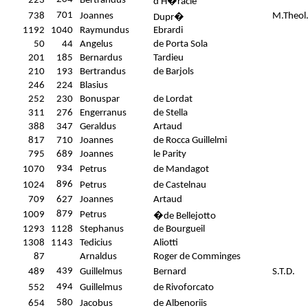
223
Bertrandus
d'H�racle
701
738
Joannes
M.Theol
Dupr�
1192
1040
Raymundus
Ebrardi
50
44
Angelus
de Porta Sola
201
185
Bernardus
Tardieu
210
193
Bertrandus
de Barjols
246
224
Blasius
252
230
Bonuspar
de Lordat
311
276
Engerranus
de Stella
388
347
Geraldus
Artaud
817
710
Joannes
de Rocca Guillelmi
795
689
Joannes
le Parity
934
1070
Petrus
de Mandagot
896
1024
Petrus
de Castelnau
709
627
Joannes
Artaud
879
1009
Petrus
�
de Bellejotto
1293
1128
Stephanus
de Bourgueil
1308
1143
Tedicius
Aliotti
87
Arnaldus
Roger de Comminges
439
489
Guillelmus
Bernard
S.T.D.
494
552
Guillelmus
de Rivoforcato
580
654
Jacobus
de Albenoriis