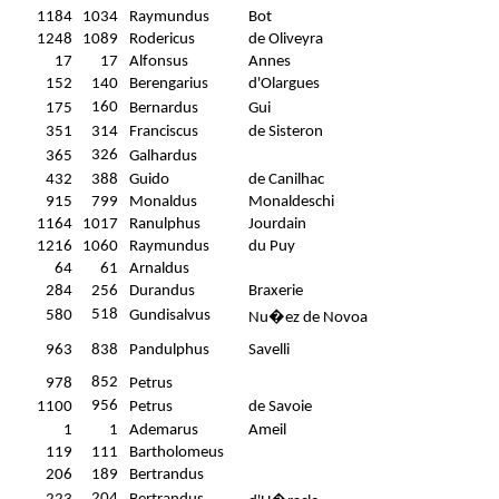
1184
1034
Raymundus
Bot
1248
1089
Rodericus
de Oliveyra
17
17
Alfonsus
Annes
152
140
Berengarius
d'Olargues
160
175
Bernardus
Gui
351
314
Franciscus
de Sisteron
326
365
Galhardus
432
388
Guido
de Canilhac
915
799
Monaldus
Monaldeschi
1164
1017
Ranulphus
Jourdain
1216
1060
Raymundus
du Puy
64
61
Arnaldus
284
256
Durandus
Braxerie
518
580
Gundisalvus
Nu�ez de Novoa
963
838
Pandulphus
Savelli
852
978
Petrus
956
1100
Petrus
de Savoie
1
1
Ademarus
Ameil
119
111
Bartholomeus
206
189
Bertrandus
204