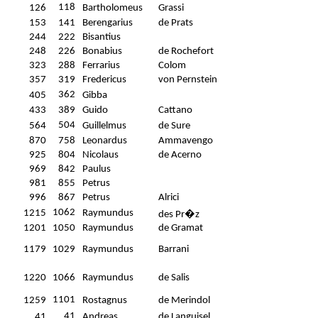
118
126
Bartholomeus
Grassi
153
141
Berengarius
de Prats
244
222
Bisantius
248
226
Bonabius
de Rochefort
323
288
Ferrarius
Colom
357
319
Fredericus
von Pernstein
362
405
Gibba
433
389
Guido
Cattano
504
564
Guillelmus
de Sure
870
758
Leonardus
Ammavengo
925
804
Nicolaus
de Acerno
969
842
Paulus
981
855
Petrus
996
867
Petrus
Alrici
1062
1215
Raymundus
des Pr�z
1201
1050
Raymundus
de Gramat
1179
1029
Raymundus
Barrani
1220
1066
Raymundus
de Salis
1101
1259
Rostagnus
de Merindol
41
41
Andreas
de Languisel