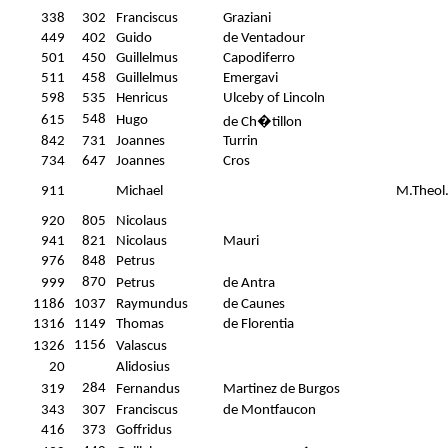
338
302
Franciscus
Graziani
449
402
Guido
de Ventadour
501
450
Guillelmus
Capodiferro
511
458
Guillelmus
Emergavi
598
535
Henricus
Ulceby of Lincoln
548
615
Hugo
de Ch�tillon
842
731
Joannes
Turrin
734
647
Joannes
Cros
911
Michael
M.Theol
920
805
Nicolaus
941
821
Nicolaus
Mauri
976
848
Petrus
870
999
Petrus
de Antra
1186
1037
Raymundus
de Caunes
1316
1149
Thomas
de Florentia
1156
1326
Valascus
20
Alidosius
284
319
Fernandus
Martinez de Burgos
343
307
Franciscus
de Montfaucon
416
373
Goffridus