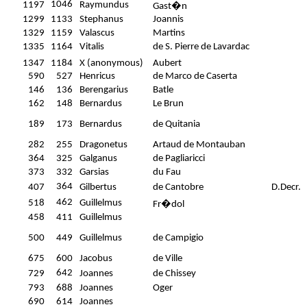
1046
1197
Raymundus
Gast�n
1299
1133
Stephanus
Joannis
1329
1159
Valascus
Martins
1335
1164
Vitalis
de S. Pierre de Lavardac
1347
1184
X (anonymous)
Aubert
590
527
Henricus
de Marco de Caserta
146
136
Berengarius
Batle
162
148
Bernardus
Le Brun
189
173
Bernardus
de Quitania
282
255
Dragonetus
Artaud de Montauban
364
325
Galganus
de Pagliaricci
373
332
Garsias
du Fau
364
407
Gilbertus
de Cantobre
D.Decr.
462
518
Guillelmus
Fr�dol
458
411
Guillelmus
500
449
Guillelmus
de Campigio
675
600
Jacobus
de Ville
642
729
Joannes
de Chissey
793
688
Joannes
Oger
690
614
Joannes