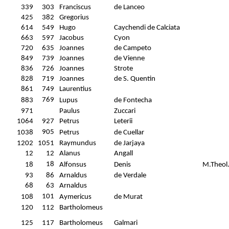
339
303
Franciscus
de Lanceo
425
382
Gregorius
614
549
Hugo
Caychendi de Calciata
663
597
Jacobus
Cyon
720
635
Joannes
de Campeto
849
739
Joannes
de Vienne
836
726
Joannes
Strote
828
719
Joannes
de S. Quentin
861
749
Laurentius
769
883
Lupus
de Fontecha
971
Paulus
Zuccari
1064
927
Petrus
Leterii
905
1038
Petrus
de Cuellar
1202
1051
Raymundus
de Jarjaya
12
12
Alanus
Angall
18
18
Alfonsus
Denis
M.Theol
93
86
Arnaldus
de Verdale
68
63
Arnaldus
101
108
Aymericus
de Murat
120
112
Bartholomeus
125
117
Bartholomeus
Galmari