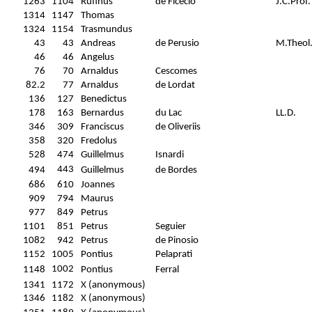
1263
1104
Rufinus
de Ficeclo
J.C.Prof.
1314
1147
Thomas
1324
1154
Trasmundus
43
43
Andreas
de Perusio
M.Theol
46
46
Angelus
76
70
Arnaldus
Cescomes
82.2
77
Arnaldus
de Lordat
136
127
Benedictus
178
163
Bernardus
du Lac
LL.D.
346
309
Franciscus
de Oliveriis
358
320
Fredolus
528
474
Guillelmus
Isnardi
443
494
Guillelmus
de Bordes
686
610
Joannes
909
794
Maurus
977
849
Petrus
1101
851
Petrus
Seguier
1082
942
Petrus
de Pinosio
1152
1005
Pontius
Pelaprati
1002
1148
Pontius
Ferral
1341
1172
X (anonymous)
1346
1182
X (anonymous)