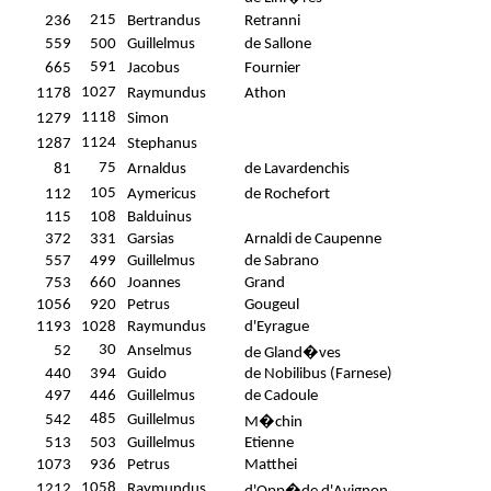
215
236
Bertrandus
Retranni
559
500
Guillelmus
de Sallone
591
665
Jacobus
Fournier
1027
1178
Raymundus
Athon
1118
1279
Simon
1124
1287
Stephanus
75
81
Arnaldus
de Lavardenchis
105
112
Aymericus
de Rochefort
115
108
Balduinus
372
331
Garsias
Arnaldi de Caupenne
557
499
Guillelmus
de Sabrano
753
660
Joannes
Grand
1056
920
Petrus
Gougeul
1193
1028
Raymundus
d'Eyrague
30
52
Anselmus
de Gland�ves
440
394
Guido
de Nobilibus (Farnese)
497
446
Guillelmus
de Cadoule
485
542
Guillelmus
M�chin
513
503
Guillelmus
Etienne
1073
936
Petrus
Matthei
1058
1212
Raymundus