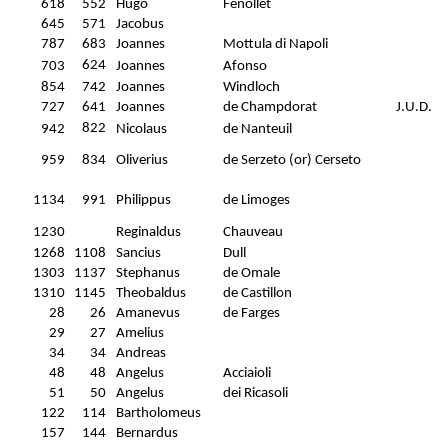
618
552
Hugo
Fenollet
645
571
Jacobus
787
683
Joannes
Mottula di Napoli
624
703
Joannes
Afonso
854
742
Joannes
Windloch
727
641
Joannes
de Champdorat
J.U.D.
822
942
Nicolaus
de Nanteuil
959
834
Oliverius
de Serzeto (or) Cerseto
1134
991
Philippus
de Limoges
1230
Reginaldus
Chauveau
1268
1108
Sancius
Dull
1303
1137
Stephanus
de Omale
1310
1145
Theobaldus
de Castillon
28
26
Amanevus
de Farges
29
27
Amelius
34
34
Andreas
48
48
Angelus
Acciaioli
51
50
Angelus
dei Ricasoli
122
114
Bartholomeus
157
144
Bernardus