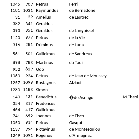
1045
909
Petrus
Ferri
1181
1031
Raymundus
de Bernadone
29
31
Amelius
de Lautrec
382
341
Geraldus
351
393
Geraldus
de Languissel
977
1120
Petrus
de la Vie
281
316
Eximinus
de Luna
561
501
Guillelmus
de Sandreux
898
783
Martinus
da Todi
829
952
Odo
1060
924
Petrus
de Jean de Moussey
1099
1257
Rostagnus
Alziaci
1183
1280
Simon
131
140
Benedictus
M.Theol
�
de Asnago
354
317
Fredericus
464
417
Guillelmus
741
652
Joannes
de Fisco
914
1050
Petrus
Gasqui
1137
994
Pictavinus
de Montesquiou
1249
1091
Rogerius
d'Armagnac