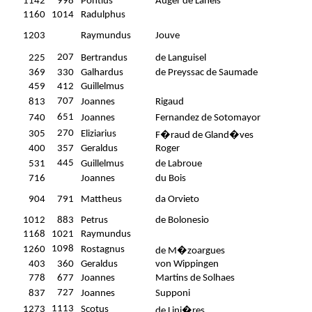
1142
998
Pontius
Auger de Laneis
1160
1014
Radulphus
1203
Raymundus
Jouve
207
225
Bertrandus
de Languisel
369
330
Galhardus
de Preyssac de Saumade
459
412
Guillelmus
707
813
Joannes
Rigaud
651
740
Joannes
Fernandez de Sotomayor
270
305
Eliziarius
F�raud de Gland�ves
400
357
Geraldus
Roger
445
531
Guillelmus
de Labroue
716
Joannes
du Bois
904
791
Mattheus
da Orvieto
1012
883
Petrus
de Bolonesio
1168
1021
Raymundus
1098
1260
Rostagnus
de M�zoargues
403
360
Geraldus
von Wippingen
778
677
Joannes
Martins de Solhaes
727
837
Joannes
Supponi
1113
1273
Scotus
de Lini�res