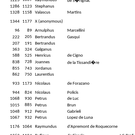
1223
Raymundus
de S�rignac
1286
1123
Stephanus
1328
1158
Valascus
Martins
1344
1177
X (anonymous)
96
89
Arnulphus
Marcellini
205
222
Bertrandus
Gasqui
207
191
Bertrandus
363
324
Galganus
588
525
Henricus
de Cigno
728
838
Joannes
de la Tissandi�re
855
743
Jordanus
862
750
Laurentius
933
1173
Nicolaus
de Forazano
944
824
Nicolaus
Policis
1068
930
Petrus
de Luc
885
1015
Petrus
Brun
1048
912
Petrus
Gabrieli
1067
932
Petrus
Lopez de Luna
1176
1064
Raymundus
d'Apremont de Roquecorne