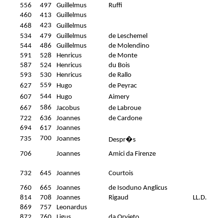
556
497
Guillelmus
Ruffi
460
413
Guillelmus
423
468
Guillelmus
534
479
Guillelmus
de Leschemel
544
486
Guillelmus
de Molendino
591
528
Henricus
de Monte
587
524
Henricus
du Bois
593
530
Henricus
de Rallo
559
627
Hugo
de Peyrac
544
607
Hugo
Aimery
586
667
Jacobus
de Labroue
722
636
Joannes
de Cardone
694
617
Joannes
700
735
Joannes
Despr�s
706
Joannes
Amici da Firenze
732
645
Joannes
Courtois
760
665
Joannes
de Isoduno Anglicus
814
708
Joannes
Rigaud
LL.D.
869
757
Leonardus
872
760
Ligus
da Orvieto