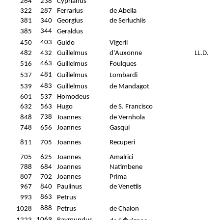
264
238
Cyprianus
322
287
Ferrarius
de Abella
381
340
Georgius
de Serluchiis
344
385
Geraldus
403
450
Guido
Vigerii
482
432
Guillelmus
d'Auxonne
LL.D.
463
516
Guillelmus
Foulques
481
537
Guillelmus
Lombardi
483
539
Guillelmus
de Mandagot
601
537
Homodeus
632
563
Hugo
de S. Francisco
738
848
Joannes
de Vernhola
748
656
Joannes
Gasqui
811
705
Joannes
Recuperi
705
625
Joannes
Amalrici
788
684
Joannes
Natimbene
807
702
Joannes
Prima
967
840
Paulinus
de Venetiis
863
993
Petrus
888
1028
Petrus
de Chalon
1069