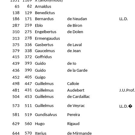
1351
1189
X (anonymous)
62
65
Arnaldus
138
129
Benedictus
186
171
Bernardus
de Neudan
LL.D.
259
287
Eblo
de Biron
310
275
Engelbertus
de Dolen
278
313
Ermengaudus
375
336
Gasbertus
de Laval
379
338
Gaucelmus
de Jean
415
372
Goffridus
393
439
Guido
de Io
390
436
Guido
de la Garde
405
452
Guigo
498
447
Guillelmus
Calloie
431
481
Guillelmus
Audebert
J.U.Prof.
504
453
Guillelmus
de Cardaillac
573
511
Guillelmus
de Veyrac
LL.D.
�
581
519
Gundisalvus
Pereira
629
560
Hugo
Rigaud
570
644
Iterius
de Mirmande