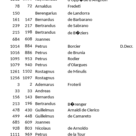
d'Opp�de d'Avignon
72
78
Arnaldus
Fredeti
150
Berengarius
de Landorra
161
147
Bernardus
de Barbarano
239
217
Bertrandus
de Sabrano
198
215
Bertrandus
de B�ziers
608
684
Joannes
884
1014
Petrus
Borcier
D.Decr.
1016
886
Petrus
de Brunia
1095
953
Petrus
Rodier
1079
940
Petrus
d'Olargues
1102
1261
Rostagnus
de Minulis
1256
1097
Rostagnus
2
3
Ademarus
Froterii
33
33
Andreas
156
143
Bernardus
196
213
Bertrandus
B�renger
478
430
Guillelmus
Arnaldi de Clerico
499
448
Guillelmus
de Camareto
685
609
Joannes
928
803
Nicolaus
de Arnoldo
1111
969
Petrus
de la Tour