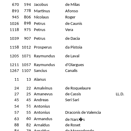
670
594
Jacobus
de Milas
778
893
Martinus
Afonso
945
806
Nicolaus
Roger
898
1026
Petrus
de Caunis
1118
975
Petrus
Vera
1039
907
Petrus
de Dacia
1158
1012
Prosperus
da Pistoia
1205
1071
Raymundus
de Laval
1211
1057
Raymundus
d'Olargues
1267
1107
Sancius
Canalis
11
13
Alanus
24
22
Amalvinus
de Roquelaure
27
25
Amanevus
de Cassis
LL.D.
45
45
Andreas
Seri Sari
51
54
Antonius
57
55
Antonius
Draconis de Valencia
60
63
Armandus
de Narc�s
88
82
Arnaldus
de Roset