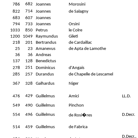
682
786
Joannes
Morosini
714
822
Joannes
de Salagny
683
607
Joannes
794
733
Joannes
Orsini
1033
850
Petrus
le Colre
1200
1049
Raymundus
Gileti
218
201
Bertrandus
de Cardaillac
25
23
Amanevus
de Apta de Lamothe
36
36
Andreas
137
128
Benedictus
251
278
Dominicus
d'Angais
285
257
Durandus
de Chapelle de Lescamel
367
328
Galhardus
Niger
429
476
Guillelmus
Amici
LL.D.
549
490
Guillelmus
Pinchon
554
496
Guillelmus
D.Decr.
de Rosi�res
514
459
Guillelmus
de Fabrica
D.Decr.,