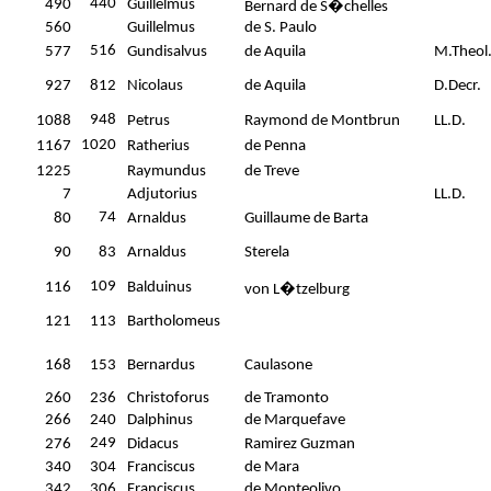
440
490
Guillelmus
Bernard de S�chelles
560
Guillelmus
de S. Paulo
516
577
Gundisalvus
de Aquila
M.Theol
927
812
Nicolaus
de Aquila
D.Decr.
948
1088
Petrus
Raymond de Montbrun
LL.D.
1020
1167
Ratherius
de Penna
1225
Raymundus
de Treve
7
Adjutorius
LL.D.
74
80
Arnaldus
Guillaume de Barta
90
83
Arnaldus
Sterela
109
116
Balduinus
von L�tzelburg
121
113
Bartholomeus
168
153
Bernardus
Caulasone
260
236
Christoforus
de Tramonto
266
240
Dalphinus
de Marquefave
249
276
Didacus
Ramirez Guzman
340
304
Franciscus
de Mara
342
306
Franciscus
de Monteolivo