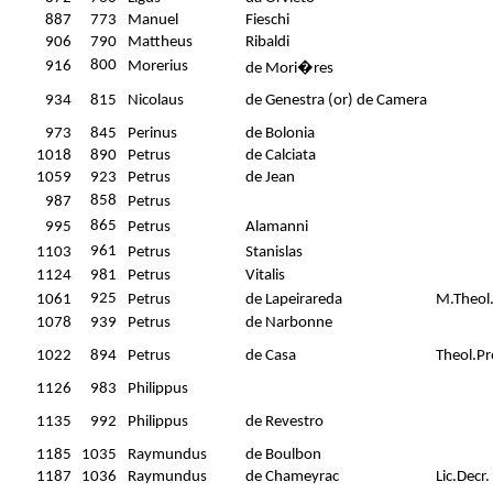
887
773
Manuel
Fieschi
906
790
Mattheus
Ribaldi
800
916
Morerius
de Mori�res
934
815
Nicolaus
de Genestra (or) de Camera
973
845
Perinus
de Bolonia
1018
890
Petrus
de Calciata
1059
923
Petrus
de Jean
858
987
Petrus
865
995
Petrus
Alamanni
961
1103
Petrus
Stanislas
1124
981
Petrus
Vitalis
925
1061
Petrus
de Lapeirareda
M.Theol
1078
939
Petrus
de Narbonne
1022
894
Petrus
de Casa
Theol.Pr
1126
983
Philippus
1135
992
Philippus
de Revestro
1185
1035
Raymundus
de Boulbon
1187
1036
Raymundus
de Chameyrac
Lic.Decr.