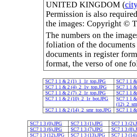
UNITED KINGDOM (
cit
Permission is also required
the images: Copyright © 
The numbers on the images
foliation of the documents
documents in register for
format, the verso of one fo
SC7 1 1 & 2 (1)_1_1r_top.JPG
SC7 1 1 &
SC7 1 1 & 2 (4)_2_1v_top.JPG
SC7 1 1 &
SC7 1 1 & 2 (7)_2_1r_top.JPG
SC7 1 1 &
SC7 1 1 & 2 (10)_2_1r_bot.JPG
SC7 1 1 &
(12)_2_sm
SC7 1 1 & 2 (14)_2_smr_top.JPG
SC7 1 1 &
SC7 1 3 (0).JPG
SC7 1 3 (1).JPG
SC7 1 3 (2)
SC7 1 3 (6).JPG
SC7 1 3 (7).JPG
SC7 1 3 (8)
SC7 1 3 (12).JPG
SC7 1 3 (13).JPG
SC7 1 3 (14